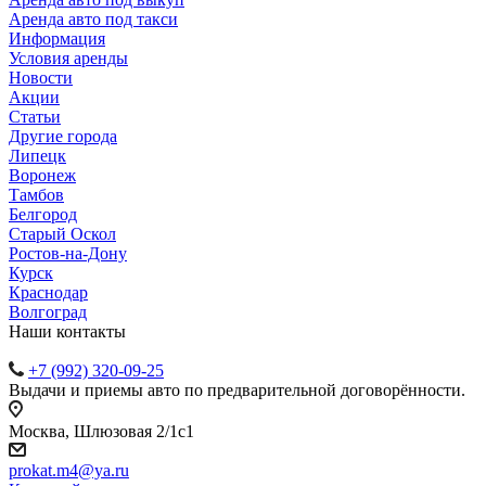
Аренда авто под такси
Информация
Условия аренды
Новости
Акции
Статьи
Другие города
Липецк
Воронеж
Тамбов
Белгород
Старый Оскол
Ростов-на-Дону
Курск
Краснодар
Волгоград
Наши контакты
+7 (992) 320-09-25
Выдачи и приемы авто по предварительной договорённости.
Москва, Шлюзовая 2/1с1
prokat.m4@ya.ru