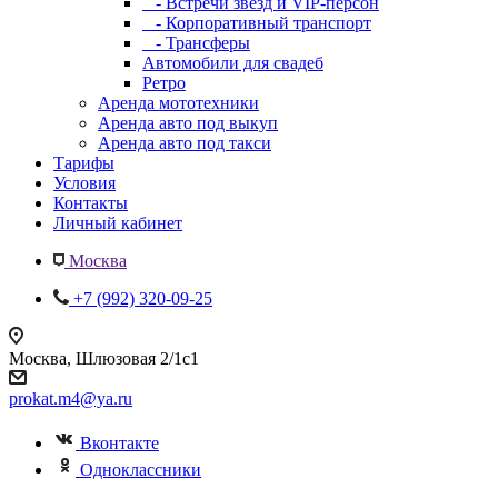
- Встречи звезд и VIP-персон
- Корпоративный транспорт
- Трансферы
Автомобили для свадеб
Ретро
Аренда мототехники
Аренда авто под выкуп
Аренда авто под такси
Тарифы
Условия
Контакты
Личный кабинет
Москва
+7 (992) 320-09-25
Москва, Шлюзовая 2/1с1
prokat.m4@ya.ru
Вконтакте
Одноклассники